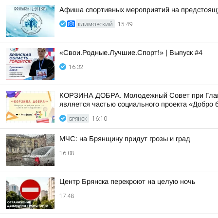
Афиша спортивных мероприятий на предстоящ
КЛИМОВСКИЙ
15:49
«Свои.Родные.Лучшие.Спорт!» | Выпуск #4
16:32
КОРЗИНА ДОБРА. Молодежный Совет при Главе 
является частью социального проекта «Добро б
БРЯНСК
16:10
МЧС: на Брянщину придут грозы и град
16:08
Центр Брянска перекроют на целую ночь
17:48