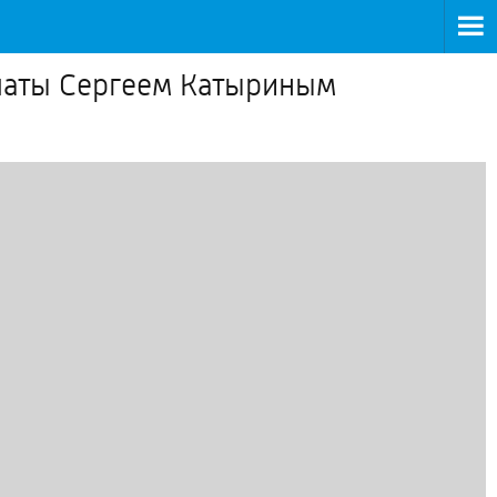
латы Сергеем Катыриным