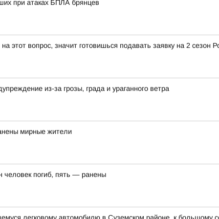
ших при атаках БПЛА брянцев
 на этот вопрос, значит готовишься подавать заявку на 2 сезон
преждение из-за грозы, града и ураганного ветра
ранены мирные жители
 человек погиб, пять — ранены
щемуся легковому автомобилю в Суземском районе, к большому 