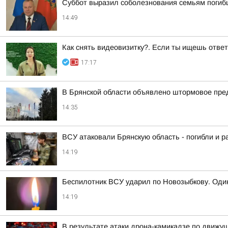
Суббот выразил соболезнования семьям погиб
14:49
Как снять видеовизитку?. Если ты ищешь ответ
17:17
В Брянской области объявлено штормовое преду
14:35
ВСУ атаковали Брянскую область - погибли и 
14:19
Беспилотник ВСУ ударил по Новозыбкову. Один
14:19
В результате атаки дрона-камикадзе по движу