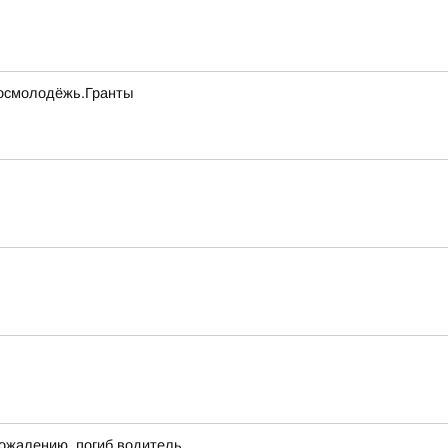
 Росмолодёжь.Гранты
сожалению, погиб водитель