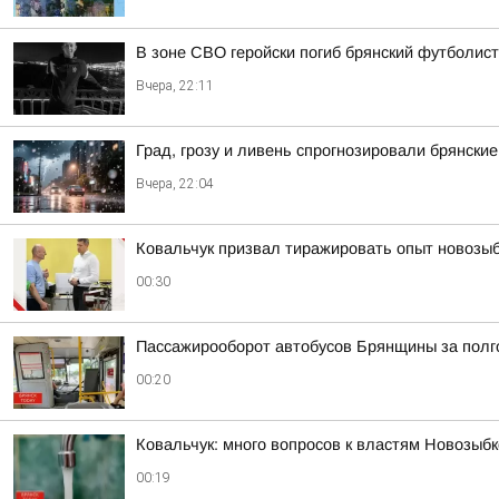
В зоне СВО геройски погиб брянский футболис
Вчера, 22:11
Град, грозу и ливень спрогнозировали брянские
Вчера, 22:04
Ковальчук призвал тиражировать опыт новозы
00:30
Пассажирооборот автобусов Брянщины за полг
00:20
Ковальчук: много вопросов к властям Новозыбк
00:19