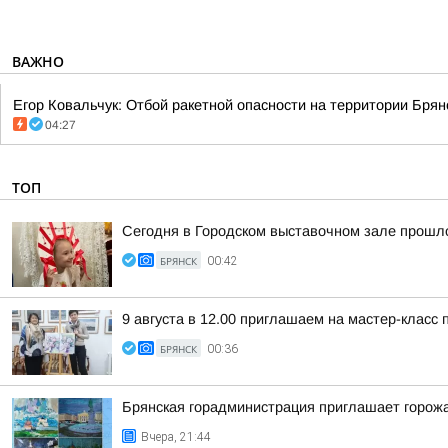
ВАЖНО
Егор Ковальчук: Отбой ракетной опасности на территории Брянс
04:27
ТОП
Сегодня в Городском выставочном зале прошло
БРЯНСК
00:42
9 августа в 12.00 приглашаем на мастер-класс
БРЯНСК
00:36
Брянская горадминистрация приглашает горожа
Вчера, 21:44