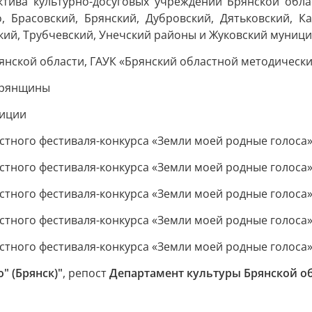
тива культурно-досуговых учреждений Брянской облас
, Брасовский, Брянский, Дубровский, Дятьковский, К
ский, Трубчевский, Унечский районы и Жуковский муници
янской области, ГАУК «Брянский областной методически
Брянщины
диции
" (Брянск)"
, репост
Департамент культуры Брянской о