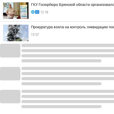
ГКУ Госюрбюро Брянской области организовало
12:18
Прокуратура взяла на контроль ликвидацию по
15:37