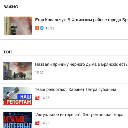
ВАЖНО
Егор Ковальчук: В Фокинском районе города Б
15:31
ТОП
Назвали причину черного дыма в Брянске: ест
15:37
"Наш репортаж". Кабинет Петра Губонина
14:25
"Актуальное интервью". Экстремальная жара
14:25