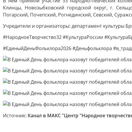
В нем приняли участие 33 народно-певческих коллек
Клинцы, Новозыбковский городской округ, г. Сельцо
Погарский, Почепский, Рогнединский, Севский, Сураж
Учредители и организаторы: департамент культуры Бр
#НародноеТворчество32 #КультураРоссии #Культура
#ЕдиныйДеньФольклора2026 #Деньфольклора #в_тра
Источник:
Канал в МАКС "Центр "Народное творчество