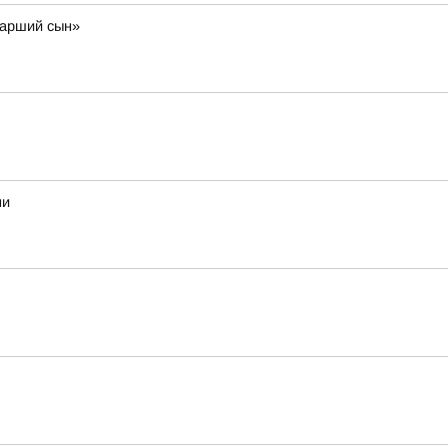
тарший сын»
ни