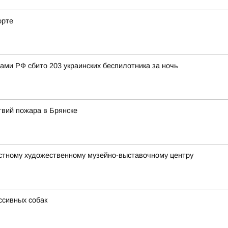
орте
нами РФ сбито 203 украинских беспилотника за ночь
твий пожара в Брянске
астному художественному музейно-выставочному центру
ссивных собак