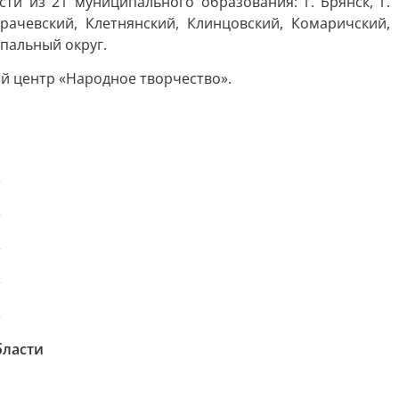
ти из 21 муниципального образования: г. Брянск, г.
арачевский, Клетнянский, Клинцовский, Комаричский,
пальный округ.
й центр «Народное творчество».
бласти