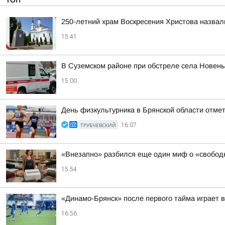
250-летний храм Воскресения Христова назва
15:41
В Суземском районе при обстреле села Новен
15:00
День физкультурника в Брянской области отме
ТРУБЧЕВСКИЙ
16:07
«Внезапно» разбился еще один миф о «свободн
15:54
«Динамо-Брянск» после первого тайма играет 
16:56