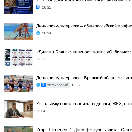
Колобок докатился до Советника президента 
16:31
День физкультурника – общероссийский профес
16:24
«Динамо-Брянск» начинает матч с «Сибирью»:
16:15
День физкультурника в Брянской области отме
ТРУБЧЕВСКИЙ
16:07
Ковальчуку пожаловались на дороги, ЖКХ, шко
16:04
Игорь Шевелёв: С Днём физкультурника!. Сегод