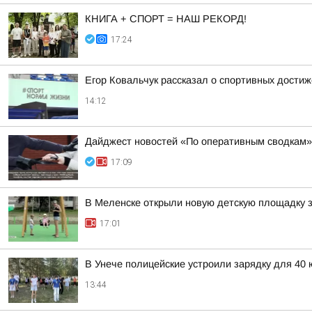
КНИГА + СПОРТ = НАШ РЕКОРД!
17:24
Егор Ковальчук рассказал о спортивных достиж
14:12
Дайджест новостей «По оперативным сводкам»
17:09
В Меленске открыли новую детскую площадку з
17:01
В Унече полицейские устроили зарядку для 40
13:44