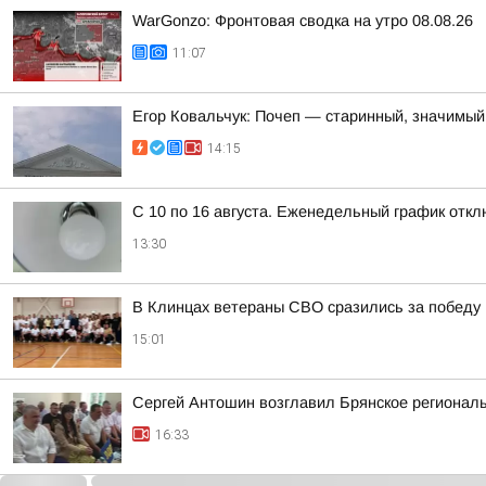
WarGonzo: Фронтовая сводка на утро 08.08.26
11:07
Егор Ковальчук: Почеп — старинный, значимый
14:15
С 10 по 16 августа. Еженедельный график отк
13:30
В Клинцах ветераны СВО сразились за победу 
15:01
Сергей Антошин возглавил Брянское регионал
16:33