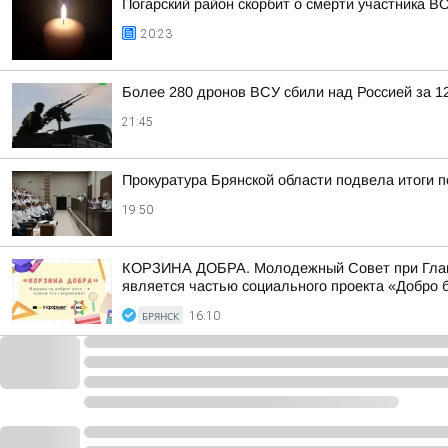
Погарский район скорбит о смерти участника
20:23
Более 280 дронов ВСУ сбили над Россией за 1
21:45
Прокуратура Брянской области подвела итоги 
19:50
КОРЗИНА ДОБРА. Молодежный Совет при Главе 
является частью социального проекта «Добро б
БРЯНСК
16:10