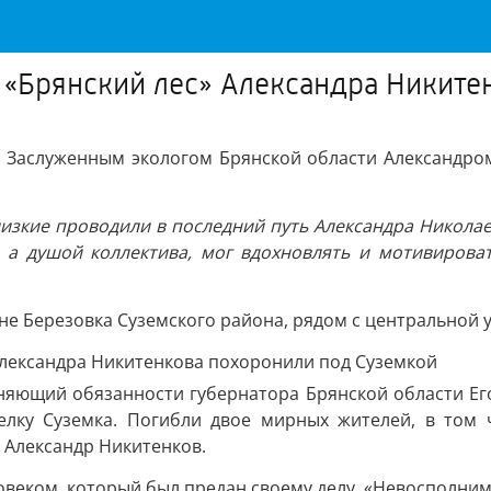
 «Брянский лес» Александра Никите
, Заслуженным экологом Брянской области Александро
близкие проводили в последний путь Александра Никол
 а душой коллектива, мог вдохновлять и мотивироват
е Березовка Суземского района, рядом с центральной 
яющий обязанности губернатора Брянской области Егор
елку Суземка. Погибли двое мирных жителей, в том 
 Александр Никитенков.
веком, который был предан своему делу. «Невосполнима