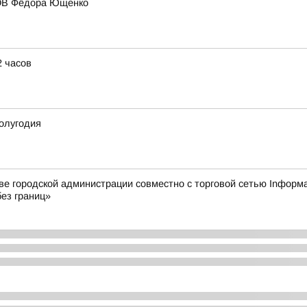
 ВОВ Фёдора Ющенко
2 часов
полугодия
городской администрации совместно с торговой сетью Inформат
ез границ»