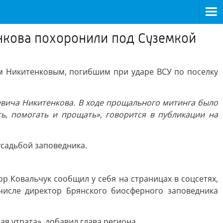
нкова похоронили под Суземкой
м Никитенковым, погибшим при ударе ВСУ по поселку
аевича Никитенкова. В ходе прощального митинга было
ь, помогать и прощать», говорится в публикации на
усадьбой заповедника.
 Ковальчук сообщил у себя на страницах в соцсетях,
числе директор Брянского биосферного заповедника
я утрата», добавил глава региона.