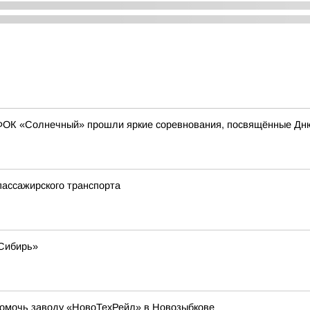
х ФОК «Солнечный» прошли яркие соревнования, посвящённые Дн
пассажирского транспорта
«Сибирь»
помочь заводу «НовоТехРейл» в Новозыбкове