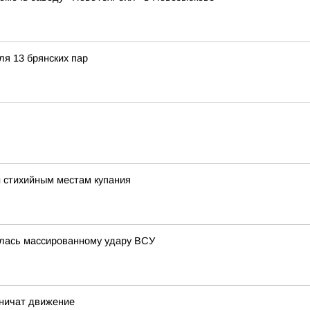
ля 13 брянских пар
и стихийным местам купания
глась массированному удару ВСУ
аничат движение