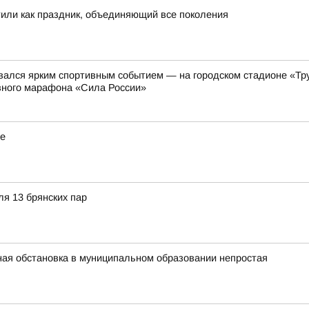
тили как праздник, объединяющий все поколения
вался ярким спортивным событием — на городском стадионе «Тру
вного марафона «Сила России»
ые
ля 13 брянских пар
вная обстановка в муниципальном образовании непростая