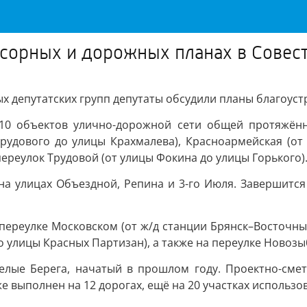
усорных и дорожных планах в Совес
х депутатских групп депутаты обсудили планы благоуст
 10 объектов улично-дорожной сети общей протяжённ
 Трудового до улицы Крахмалева), Красноармейская (от
ереулок Трудовой (от улицы Фокина до улицы Горького)
а улицах Объездной, Репина и 3-го Июля. Завершится
ереулке Московском (от ж/д станции Брянск–Восточный
до улицы Красных Партизан), а также на переулке Новоз
елые Берега, начатый в прошлом году. Проектно-смет
 выполнен на 12 дорогах, ещё на 20 участках использо