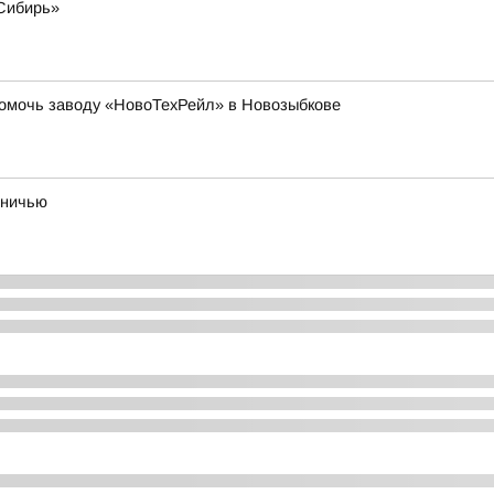
Сибирь»
помочь заводу «НовоТехРейл» в Новозыбкове
вничью