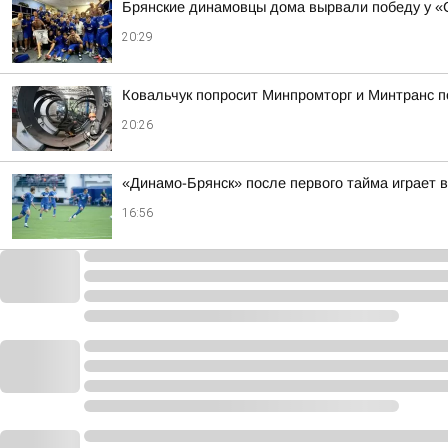
Брянские динамовцы дома вырвали победу у «
20:29
Ковальчук попросит Минпромторг и Минтранс 
20:26
«Динамо-Брянск» после первого тайма играет 
16:56