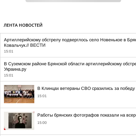
ЛЕНТА НОВОСТЕЙ
Артиллерийскому обстрелу подверглось село Новенькое в Бря
Ковальчук.//
ВЕСТИ
15:01
В Суземском районе Брянской области артиллерийскому обстре
Украина.ру
15:01
В Клинцах ветераны СВО сразились за победу 
15:01
Работы брянских фотографов показали на все
15:00