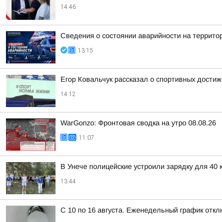
14:46
Сведения о состоянии аварийности на территор
13:15
Егор Ковальчук рассказал о спортивных достиж
14:12
WarGonzo: Фронтовая сводка на утро 08.08.26
11:07
В Унече полицейские устроили зарядку для 40
13:44
С 10 по 16 августа. Еженедельный график отк