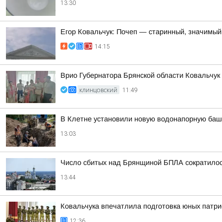
13:30
Егор Ковальчук: Почеп — старинный, значимый
14:15
Врио Губернатора Брянской области Ковальчук 
КЛИНЦОВСКИЙ
11:49
В Клетне установили новую водонапорную ба
13:03
Число сбитых над Брянщиной БПЛА сократилось,
13:44
Ковальчука впечатлила подготовка юных патри
12:36