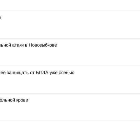
я
льной атаки в Новозыбкове
нее защищать от БПЛА уже осенью
ельной крови