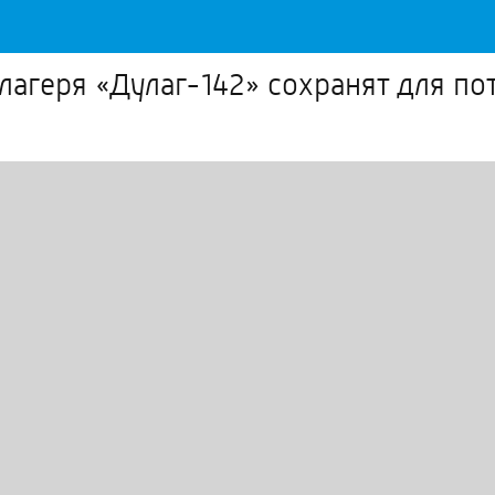
лагеря «Дулаг-142» сохранят для по