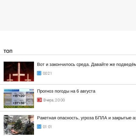
ТОП
Вот и закончилось среда. Давайте же подведё
00:21
Прогноз погоды на 6 августа
Вчера, 20:00
Ракетная опасность, угроза БПЛА и закрытые а
01:01