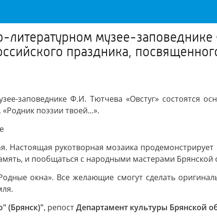
о-литературном музее-заповеднике Ф
оссийского праздника, посвященног
зее-заповеднике Ф.И. Тютчева «Овстуг» состоятся ос
Родник поэзии твоей...».
е
ая. Настоящая рукотворная мозаика продемонстрирует 
память, и пообщаться с народными мастерами Брянской 
«Родные окна». Все желающие смогут сделать оригинал
мля.
" (Брянск)"
, репост
Департамент культуры Брянской о