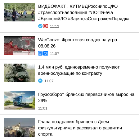
ВИДЕОФАКТ . #УТМВДРоссиипоЦФО
#транспортнаяполиция #ЛОПУнеча
#БрянскийЛО #ЗарядкаСостражемПорядка
11:12
WarGonzo: Фронтовая сводка на утро
08.08.26
11:07
1,4 млн руб. единовременно получают
военнослужащие по контракту
11:07
Грузооборот брянских перевозчиков вырос на
29%
11:01
Глава поздравил брянцев с Днем
физкультурника и рассказал о развитии
спорта